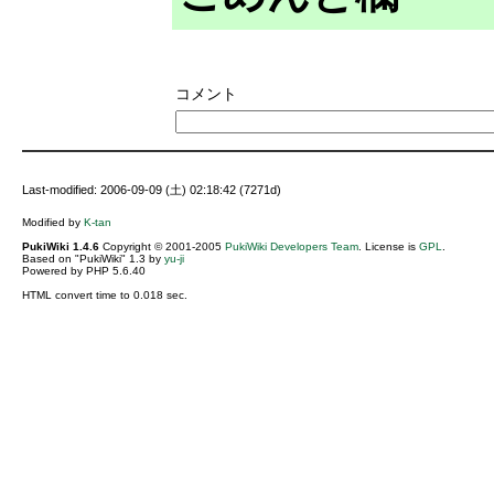
コメント
Last-modified: 2006-09-09 (土) 02:18:42 (7271d)
Modified by
K-tan
PukiWiki 1.4.6
Copyright © 2001-2005
PukiWiki Developers Team
. License is
GPL
.
Based on "PukiWiki" 1.3 by
yu-ji
Powered by PHP 5.6.40
HTML convert time to 0.018 sec.