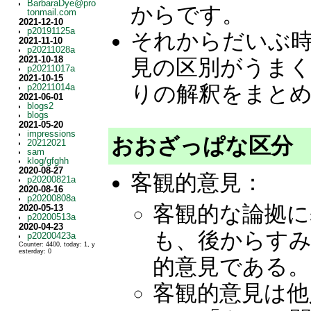
BarbaraDye@pro
からです。
tonmail.com
2021-12-10
p20191125a
それからだいぶ時
2021-11-10
p20211028a
2021-10-18
見の区別がうま
p20211017a
2021-10-15
りの解釈をまと
p20211014a
2021-06-01
blogs2
blogs
2021-05-20
impressions
おおざっぱな区分
20212021
sam
klog/gfghh
2020-08-27
客観的意見：
p20200821a
2020-08-16
p20200808a
客観的な論拠に
2020-05-13
p20200513a
2020-04-23
も、後からす
p20200423a
Counter: 4400, today: 1, y
esterday: 0
的意見である。
客観的意見は他