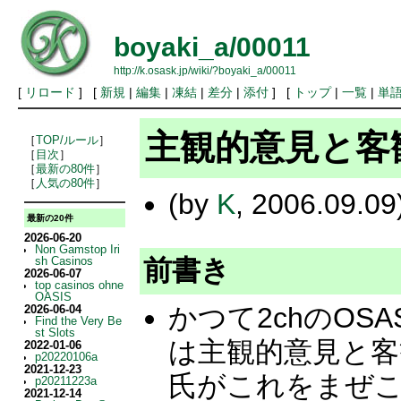
boyaki_a/00011
http://k.osask.jp/wiki/?boyaki_a/00011
[
リロード
] [
新規
|
編集
|
凍結
|
差分
|
添付
] [
トップ
|
一覧
|
単
主観的意見と客
［
TOP/ルール
］
［
目次
］
［
最新の80件
］
［
人気の80件
］
(by
K
, 2006.09.09
最新の20件
2026-06-20
Non Gamstop Iri
前書き
sh Casinos
2026-06-07
top casinos ohne
OASIS
かつて2chのO
2026-06-04
Find the Very Be
st Slots
は主観的意見と客
2022-01-06
p20220106a
2021-12-23
氏がこれをまぜ
p20211223a
2021-12-14