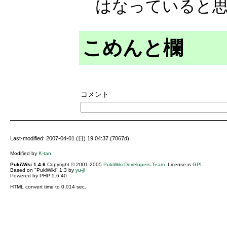
はなっていると
こめんと欄
コメント
Last-modified: 2007-04-01 (日) 19:04:37 (7067d)
Modified by
K-tan
PukiWiki 1.4.6
Copyright © 2001-2005
PukiWiki Developers Team
. License is
GPL
.
Based on "PukiWiki" 1.3 by
yu-ji
Powered by PHP 5.6.40
HTML convert time to 0.014 sec.