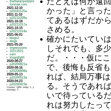
たとえば何か遠
BarbaraDye@pro
tonmail.com
2021-12-10
かった」と言っ
p20191125a
2021-11-10
てあるはずだか
p20211028a
2021-10-18
p20211017a
さめる。
2021-10-15
p20211014a
2021-06-01
確かにたいてい
blogs2
blogs
2021-05-20
しそれでも、多
impressions
20212021
sam
だ。・・・仮に
klog/gfghh
2020-08-27
p20200821a
で、後悔も反省
2020-08-16
p20200808a
れば、結局万事
2020-05-13
p20200513a
2020-04-23
る。そうであれ
p20200423a
Counter: 1969, today: 1, y
esterday: 0
いで待っている
れは努力したっ