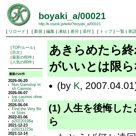
boyaki_a/00021
http://k.osask.jp/wiki/?boyaki_a/00021
[
リロード
] [
新規
|
編集
|
凍結
|
差分
|
添付
] [
トップ
|
一覧
|
単
あきらめたら終わ
［
TOP/ルール
］
［
目次
］
［
最新の80件
］
がいいとは限ら
［
人気の80件
］
最新の20件
2026-06-20
(by
K
, 2007.04.01
Non Gamstop Iri
sh Casinos
2026-06-07
top casinos ohne
OASIS
(1) 人生を後悔
2026-06-04
Find the Very Be
st Slots
2022-01-06
ら
p20220106a
2021-12-23
p20211223a
2021-12-14