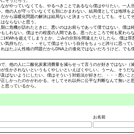
かにそうだろう。
ながやっていなくても、やるべきことであるなら僕はやりたい。一人当
い。他の人が守っていなくても別にかまわない。結局僕としては地球を
。だから温暖化問題の解決は結局ないと決まっていたとしても、そして
にはならないと思う。
人類に危機が訪れたときに、悪いのはお前らであって僕ではない、僕は
かもしれない。僕はその程度の人間である。思ったところで何も変わら
に1KWhを超えてしまうとか、ごみの分別を間違えたりしたら、僕は
ない気持ちだ。・・・そして僕はそういう自分をちょっと誇りに思って
れはたぶん性格の問題だからDNA上の進化ではないだろうけど。でも
ので、他の人に二酸化炭素消費量を減らせって言うのが好きではない（
力が生かされないというもくやしいといえばくやしい。うーん、そうだ
が及ばないようにしたい。僕はそういう対処法が好きだ。・・・悪いこ
が正しかったのかがわかる。そしてそれ以外に公平な判断なんて無いと
うと思っているから。
お名前