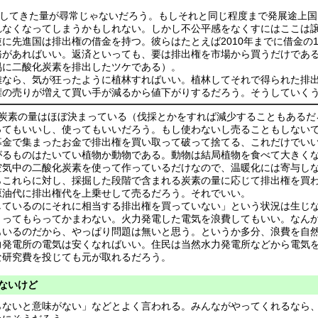
出してきた量が尋常じゃないだろう。もしそれと同じ程度まで発展途上
れなくなってしまうかもしれない。しかし不公平感をなくすにはここは
に先進国は排出権の借金を持つ。彼らはたとえば2010年までに借金の1
務があればいい。返済といっても、要は排出権を市場から買うだけであ
易に二酸化炭素を排出したツケである）。
難なら、気が狂ったように植林すればいい。植林してそれで得られた排
権の売りが増えて買い手が減るから値下がりするだろう。そうしていく
化炭素の量はほぼ決まっている（伐採とかをすれば減少することもあるだ
ってもいいし、使ってもいいだろう。もし使わないし売ることもしない
募金で集まったお金で排出権を買い取って破って捨てる、これだけでい
がるものはたいてい植物か動物である。動物は結局植物を食べて大きく
空気中の二酸化炭素を使って作っているだけなので、温暖化には寄与し
らこれらに対し、採掘した段階で含まれる炭素の量に応じて排出権を買
原油代に排出権代を上乗せして売るだろう。それでいい。
しているのにそれに相当する排出権を買っていない」という状況は生じ
くってもらってかまわない。火力発電した電気を浪費してもいい。なん
もいるのだから、やっぱり問題は無いと思う。というか多分、浪費を自
力発電所の電気は安くなればいい。住民は当然水力発電所などから電気
な研究費を投じても元が取れるだろう。
れないけど
らないと意味がない」などとよく言われる。みんながやってくれるなら