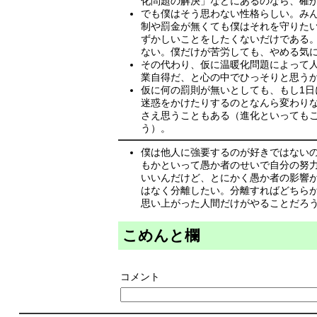
化問題の解決」などにあるのなら、確
でも僕はそう思わない性格らしい。みん
制や罰金が無くても僕はそれを守りた
ずかしいことをしたくないだけである
ない。僕だけが苦労しても、やめる気
その代わり、仮に温暖化問題によって
業自得だ、と心の中でひっそりと思う
仮に何の罰則が無いとしても、もし1日
迷惑をかけたりするのとなんら変わり
さえ思うこともある（進化といってもこ
う）。
僕は他人に強要するのが好きではない
もかといって愚か者のせいで自分の努
いいんだけど、とにかく愚か者の影響
はなく分離したい。分離すればどちら
思い上がった人間だけがやることだろ
こめんと欄
コメント