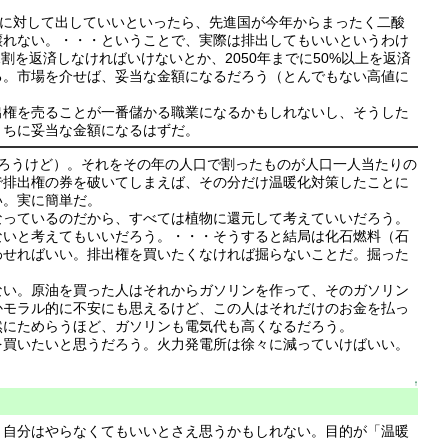
国に対して出していいといったら、先進国が今年からまったく二酸
譲れない。・・・ということで、実際は排出してもいいというわけ
割を返済しなければいけないとか、2050年までに50%以上を返済
る。市場を介せば、妥当な金額になるだろう（とんでもない高値に
出権を売ることが一番儲かる職業になるかもしれないし、そうした
うちに妥当な金額になるはずだ。
ろうけど）。それをその年の人口で割ったものが人口一人当たりの
で排出権の券を破いてしまえば、その分だけ温暖化対策したことに
い。実に簡単だ。
なっているのだから、すべては植物に還元して考えていいだろう。
ないと考えてもいいだろう。・・・そうすると結局は化石燃料（石
わせればいい。排出権を買いたくなければ掘らないことだ。掘った
ない。原油を買った人はそれからガソリンを作って、そのガソリン
かモラル的に不安にも思えるけど、この人はそれだけのお金を払っ
然にためらうほど、ガソリンも電気代も高くなるだろう。
を買いたいと思うだろう。火力発電所は徐々に減っていけばいい。
↑
、自分はやらなくてもいいとさえ思うかもしれない。目的が「温暖