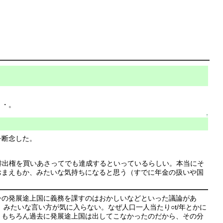
・・。
↑
を断念した。
ば排出権を買いあさってでも達成するといっているらしい。本当にそ
おまえもか、みたいな気持ちになると思う（すでに年金の扱いや国
今の発展途上国に義務を課すのはおかしいなどといった議論があ
みたいな言い方が気に入らない。なぜ人口一人当たり○t/年とかに
。もちろん過去に発展途上国は出してこなかったのだから、その分