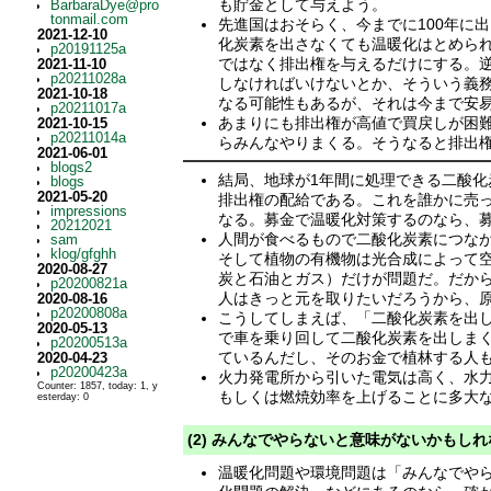
も貯金として与えよう。
BarbaraDye@pro
tonmail.com
先進国はおそらく、今までに100年に
2021-12-10
化炭素を出さなくても温暖化はとめら
p20191125a
ではなく排出権を与えるだけにする。逆
2021-11-10
p20211028a
しなければいけないとか、そういう義
2021-10-18
なる可能性もあるが、それは今まで安
p20211017a
あまりにも排出権が高値で買戻しが困
2021-10-15
p20211014a
らみんなやりまくる。そうなると排出
2021-06-01
blogs2
結局、地球が1年間に処理できる二酸
blogs
2021-05-20
排出権の配給である。これを誰かに売
impressions
なる。募金で温暖化対策するのなら、
20212021
人間が食べるもので二酸化炭素につな
sam
klog/gfghh
そして植物の有機物は光合成によって
2020-08-27
炭と石油とガス）だけが問題だ。だか
p20200821a
人はきっと元を取りたいだろうから、
2020-08-16
p20200808a
こうしてしまえば、「二酸化炭素を出
2020-05-13
で車を乗り回して二酸化炭素を出しま
p20200513a
ているんだし、そのお金で植林する人
2020-04-23
p20200423a
火力発電所から引いた電気は高く、水
Counter: 1857, today: 1, y
もしくは燃焼効率を上げることに多大
esterday: 0
(2) みんなでやらないと意味がないかもし
温暖化問題や環境問題は「みんなでや