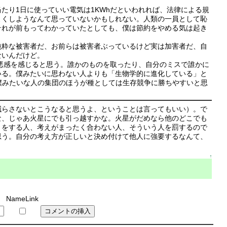
たり1日に使っていい電気は1KWhだといわれれば、法律による規
よくしようなんて思っていないかもしれない。人類の一員として恥
それが前もってわかっていたとしても、僕は節約をやめる気は起き
純粋な被害者だ、お前らは被害者ぶっているけど実は加害者だ、自
ないんだけど。
罪悪感を感じると思う。誰かのものを取ったり、自分のミスで誰かに
いる。僕みたいに思わない人よりも「生物学的に進化している」と
僕みたいな人の集団のほうが種としては生存競争に勝ちやすいと思
減らさないとこうなると思うよ、ということは言ってもいい）。で
な、じゃあ火星にでも引っ越すかな。火星がだめなら他のどこでも
とをする人、考えがまったく合わない人、そういう人を罰するので
思う。自分の考え方が正しいと決め付けて他人に強要するなんて、
↑
NameLink