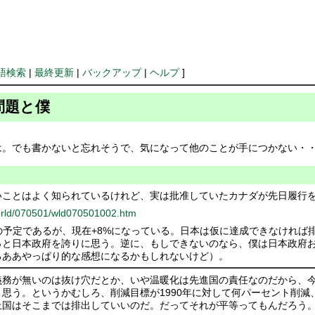
語検索
|
最終更新
|
バックアップ
|
ヘルプ
]
問題と僕
は。でも書かないと忘れそうで、気になって他のことが手につかない・
いことはよく知られているけれど、実は批准していたカナダが先日履行
world/070501/wld070501002.htm
6%の予定であるが、現在+8%になっている。日本は仮に達成できなけれ
っと日本政府を誇りに思う。逆に、もしできないのなら、僕は日本政府
ろああやっぱり的な感想になるかもしれないけど）。
義務が無いのは抜け穴だとか、いや温暖化は先進国の責任なのだから、
思う。というかむしろ、削減目標が1990年に対して何パーセント削減、
上国はそこまでは排出していいのだ。だってそれが平等ってもんだろう