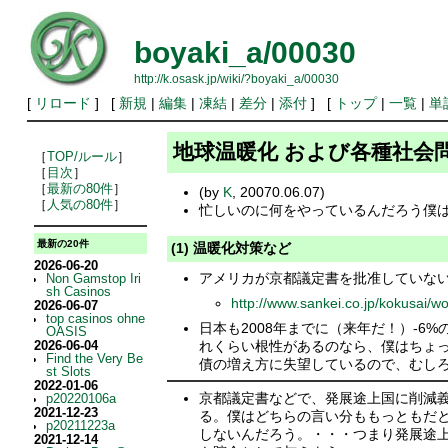
boyaki_a/00030
http://k.osask.jp/wiki/?boyaki_a/00030
[
リロード
] [
新規
|
編集
|
凍結
|
差分
|
添付
] [
トップ
|
一覧
|
単
地球温暖化 および各種社会
［
TOP/ルール
］
［
目次
］
［
最新の80件
］
(by
K
, 20070.06.07)
［
人気の80件
］
忙しいのに何をやっているんだろう僕
最新の20件
(1) 温暖化対策など
2026-06-20
アメリカが京都議定書を批准していな
Non Gamstop Iri
sh Casinos
http://www.sankei.co.jp/kokusai/
2026-06-07
top casinos ohne
日本も2008年までに（来年だ！）-
OASIS
れくらい根性があるのなら、僕はちょ
2026-06-04
Find the Very Be
債の増え方に失望しているので、むし
st Slots
2022-01-06
京都議定書などで、発展途上国に削減
p20220106a
2021-12-23
る。僕はどちらの言い分ももっともだと
p20211223a
しないんだろう。・・・つまり発展途
2021-12-14