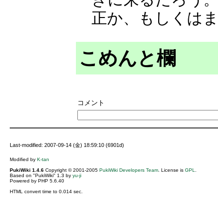
正か、もしくは
こめんと欄
コメント
Last-modified: 2007-09-14 (金) 18:59:10 (6901d)
Modified by
K-tan
PukiWiki 1.4.6
Copyright © 2001-2005
PukiWiki Developers Team
. License is
GPL
.
Based on "PukiWiki" 1.3 by
yu-ji
Powered by PHP 5.6.40
HTML convert time to 0.014 sec.