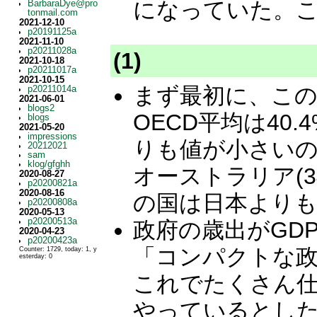
になっていた。
BarbaraDye@pro
tonmail.com
2021-12-10
p20191125a
2021-11-10
p20211028a
(1)
2021-10-18
p20211017a
2021-10-15
まず最初に、この
p20211014a
2021-06-01
blogs2
OECD平均は40
blogs
2021-05-20
impressions
りも値が小さいのは、
20212021
sam
klog/gfghh
オーストラリア(34
2020-08-27
p20200821a
2020-08-16
の国は日本よりも
p20200808a
2020-05-13
p20200513a
政府の歳出がGD
2020-04-23
p20200423a
「コンパクトな
Counter: 1729, today: 1, y
esterday: 0
これでたくさん仕
やっているとし