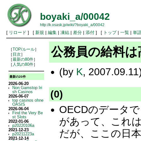
boyaki_a/00042
http://k.osask.jp/wiki/?boyaki_a/00042
[
リロード
] [
新規
|
編集
|
凍結
|
差分
|
添付
] [
トップ
|
一覧
|
単
公務員の給料は
［
TOP/ルール
］
［
目次
］
［
最新の80件
］
［
人気の80件
］
(by
K
, 2007.09.11
最新の20件
2026-06-20
Non Gamstop Iri
(0)
sh Casinos
2026-06-07
top casinos ohne
OASIS
OECDのデータで Gen
2026-06-04
Find the Very Be
st Slots
があって、これ
2022-01-06
p20220106a
2021-12-23
だが、ここの日本の
p20211223a
2021-12-14