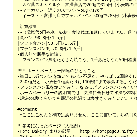
 --四ツ葉スキムミルク：富澤商店で200gで325円（小麦粉
 --マーガリン：近くのスーパで450gで178円

 --イースト：富澤商店でフェルミパン 500gで766円（小麦
 -計算結果：

 --（電気代5円や水・砂糖・食塩代は加算していません。適当
 |食パン|98.8円/1.5斤|

 |ソフト食パン|93.5円/1.5斤|

 |フランスパン風|70.8円/1.5斤|

 -個人的で勝手な結論：

 --フランスパン風をたくさん焼こう。1斤あたりなら50円程
 *** ホームベーカリー関連のひとりごと

 -毎日1.5斤でパンを焼いてもパン不足だ。やっぱり2回焼くしかないか。 -
 -250kgだと、小麦粉1kgあたりは110円にまで暴落するようだ。でもさす
 -フランスパン風を焼いてみた。なるほどフランスパンみたいな
 -ホームベーカリーの説明書では、気温に合わせて水温や材料の温
 -規定の6割くらいでも最近の気温では多すぎるみたいだ。それともスーパー
 #comment

 -↑ここはこめんと欄ではありません。ここに書いていいのはK
 * 参考になったページ（大感謝）

 -Home Bakery まりの部屋 　 http://homepage3.nifty.co
 -MKふぁんくらぶ 　 http://mkfanclub.fc2web.com/
