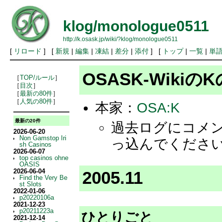
klog/monologue0511
http://k.osask.jp/wiki/?klog/monologue0511
[
リロード
] [
新規
|
編集
|
凍結
|
差分
|
添付
] [
トップ
|
一覧
|
単
OSASK-Wik
［
TOP/ルール
］
［
目次
］
［
最新の80件
］
［
人気の80件
］
本家：
OSA:K
最新の20件
過去ログにコメ
2026-06-20
Non Gamstop Iri
っ込んでくださ
sh Casinos
2026-06-07
top casinos ohne
OASIS
2026-06-04
2005.11
Find the Very Be
st Slots
2022-01-06
p20220106a
2021-12-23
p20211223a
ひとりごと
2021-12-14