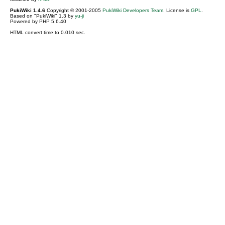
PukiWiki 1.4.6
Copyright © 2001-2005
PukiWiki Developers Team
. License is
GPL
.
Based on "PukiWiki" 1.3 by
yu-ji
Powered by PHP 5.6.40
HTML convert time to 0.010 sec.