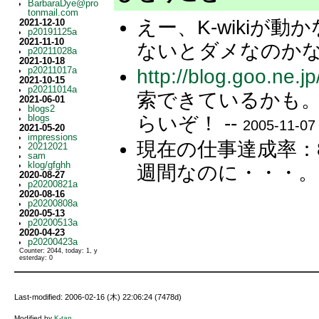
BarbaraDye@pro
tonmail.com
えー、K-wikiが
2021-12-10
p20191125a
2021-11-10
ないとダメなのかな？
p20211028a
2021-10-18
http://blog.goo.ne.jp
p20211017a
2021-10-15
p20211014a
索できているかも
2021-06-01
blogs2
らいぞ！ --
blogs
2005-11-07
2021-05-20
impressions
現在の仕事達成率：8
20212021
sam
klog/gfghh
週間なのに・・・。
2020-08-27
p20200821a
2020-08-16
p20200808a
2020-05-13
p20200513a
2020-04-23
p20200423a
Counter: 2044, today: 1, y
esterday: 0
Last-modified: 2006-02-16 (木) 22:06:24 (7478d)
Modified by
K-tan