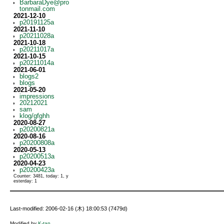
BarbaraDye@pro
tonmail.com
2021-12-10
p20191125a
2021-11-10
p20211028a
2021-10-18
p20211017a
2021-10-15
p20211014a
2021-06-01
blogs2
blogs
2021-05-20
impressions
20212021
sam
klog/gfghh
2020-08-27
p20200821a
2020-08-16
p20200808a
2020-05-13
p20200513a
2020-04-23
p20200423a
Counter: 3481, today: 1, y
esterday: 1
Last-modified: 2006-02-16 (木) 18:00:53 (7479d)
Modified by
K-tan