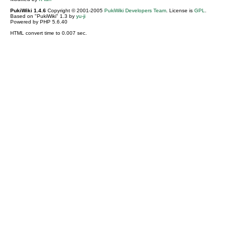
PukiWiki 1.4.6
Copyright © 2001-2005
PukiWiki Developers Team
. License is
GPL
.
Based on "PukiWiki" 1.3 by
yu-ji
Powered by PHP 5.6.40
HTML convert time to 0.007 sec.