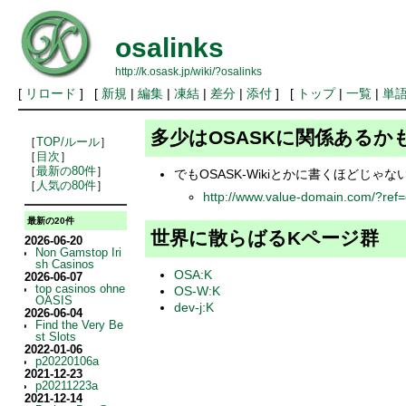
osalinks
http://k.osask.jp/wiki/?osalinks
[
リロード
] [
新規
|
編集
|
凍結
|
差分
|
添付
] [
トップ
|
一覧
|
単
多少はOSASKに関係ある
［
TOP/ルール
］
［
目次
］
［
最新の80件
］
でもOSASK-Wikiとかに書くほどじゃな
［
人気の80件
］
http://www.value-domain.com/?ref
最新の20件
世界に散らばるKページ群
2026-06-20
Non Gamstop Iri
sh Casinos
OSA:K
2026-06-07
top casinos ohne
OS-W:K
OASIS
dev-j:K
2026-06-04
Find the Very Be
st Slots
2022-01-06
p20220106a
2021-12-23
p20211223a
2021-12-14