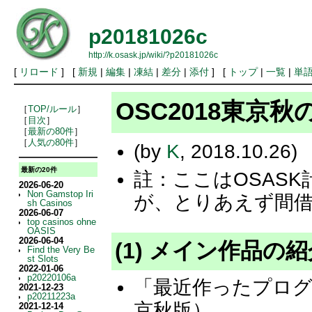
p20181026c
http://k.osask.jp/wiki/?p20181026c
[
リロード
] [
新規
|
編集
|
凍結
|
差分
|
添付
] [
トップ
|
一覧
|
単
OSC2018東京
［
TOP/ルール
］
［
目次
］
［
最新の80件
］
［
人気の80件
］
(by
K
, 2018.10.26)
最新の20件
註：ここはOSASK
2026-06-20
Non Gamstop Iri
が、とりあえず間
sh Casinos
2026-06-07
top casinos ohne
OASIS
2026-06-04
(1) メイン作品の紹
Find the Very Be
st Slots
2022-01-06
p20220106a
「最近作ったプログ
2021-12-23
p20211223a
京秋版）
2021-12-14