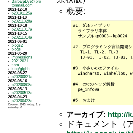
BarbaraDye@pro
tonmail.com
概要:
2021-12-10
p20191125a
2021-11-10
p20211028a
#1. blaライブラリ

2021-10-18
p20211017a
  ライブラリ本体

2021-10-15
  サンプルkp0003～kp0024

p20211014a
2021-06-01
blogs2
#2. プログラミング言語開発シ
blogs
   TL-1, TL-2, TL-3

2021-05-20
   TJ-01, TJ-02, TJ-03, T
impressions
20212021
sam
#3. 小さいexeファイル

klog/gfghh
2020-08-27
  winchars0, winhello0, w
p20200821a
2020-08-16
#4. exeのヘッダ解析

p20200808a
2020-05-13
  pe_info0a

p20200513a
2020-04-23
#5. おまけ
p20200423a
Counter: 1093, today: 1, y
esterday: 0
アーカイブ:
http://
ドキュメント（ア