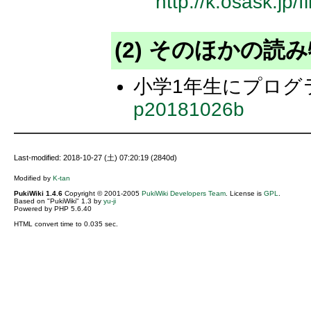
http://k.osask.jp
(2) そのほかの読
小学1年生にプログ
p20181026b
Last-modified: 2018-10-27 (土) 07:20:19 (2840d)
Modified by
K-tan
PukiWiki 1.4.6
Copyright © 2001-2005
PukiWiki Developers Team
. License is
GPL
.
Based on "PukiWiki" 1.3 by
yu-ji
Powered by PHP 5.6.40
HTML convert time to 0.035 sec.