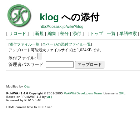
klog
への添付
http://k.osask.jp/wiki/?klog
[
リロード
] [
新規
|
編集
|
差分
|
添付
] [
トップ
|
一覧
|
単語検索
[
添付ファイル一覧
] [
全ページの添付ファイル一覧
]
アップロード可能最大ファイルサイズは 1,024KB です。
添付ファイル:
管理者パスワード:
Modified by
K-tan
PukiWiki 1.4.6
Copyright © 2001-2005
PukiWiki Developers Team
. License is
GPL
.
Based on "PukiWiki" 1.3 by
yu-ji
Powered by PHP 5.6.40
HTML convert time to 0.007 sec.